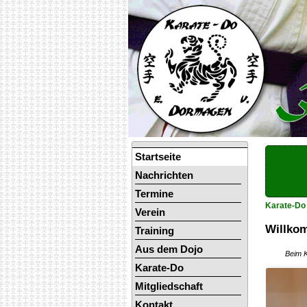
Navigation
Startseite
überspringen
Nachrichten
Termine
Karate-Do
Verein
Willko
Training
Aus dem Dojo
Beim K
Karate-Do
Mitgliedschaft
Kontakt