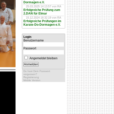
Dormagen e.V.
25.03.2025 14:13:57
von RA
Erfolgreiche Prüfung zum
2.DAN für Elmar
15.12.2024 18:32:19
von RA
Erfolgreiche Prüfungen im
Karate-Do-Dormagen e.V.
Login
Benutzername
Passwort
Angemeldet bleiben
Du hast Dein Passwort
vergessen?
Registrierung
Mobile Version