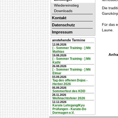
Wiedereinstieg
Die tradi
Downloads
Ganzkörp
Kontakt
Für das e
Datenschutz
Laune.
Impressum
anstehende Termine
12.08.2026
[ - Sommer Training - ] Mit
Mathias
Anfra
19.08.2026
[ - Sommer Training - ] Mit
Kathi
26.08.2026
[ - Sommer Training - ] Mit
Elmar
03.09.2026
Tag des offenen Dojos -
Herbst 2026
05.09.2026
Sommerfest des KDD
28.11.2026
Weihnachtsfeier 2026
12.12.2026
Karate Lehrgang/Kyu
Prüfungen - Karate-Do
Dormagen e.V.