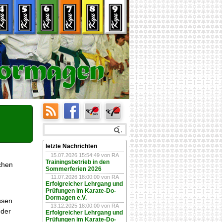
letzte Nachrichten
15.07.2026 15:54:49
von RA
Trainingsbetrieb in den
chen
Sommerferien 2026
11.07.2026 18:00:00
von RA
Erfolgreicher Lehrgang und
Prüfungen im Karate-Do-
Dormagen e.V.
ssen
13.12.2025 18:00:00
von RA
 der
Erfolgreicher Lehrgang und
Prüfungen im Karate-Do-