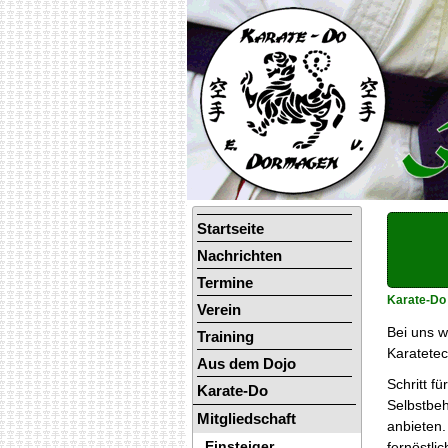
Navigation
Startseite
überspringen
Nachrichten
Termine
Karate-Do
Verein
Bei uns w
Training
Karatetec
Aus dem Dojo
Schritt f
Karate-Do
Selbstbeh
Mitgliedschaft
anbieten.
Einsteiger
fernöstl