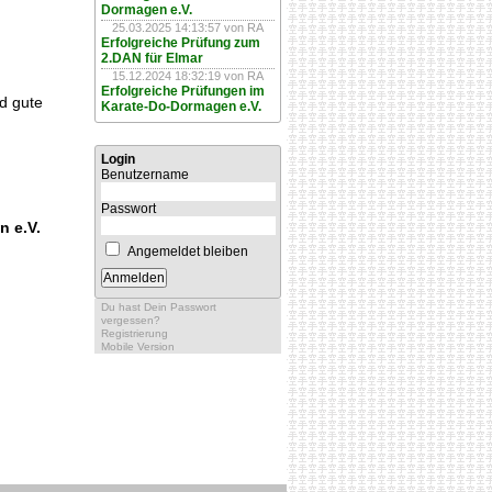
Dormagen e.V.
25.03.2025 14:13:57
von RA
Erfolgreiche Prüfung zum
2.DAN für Elmar
15.12.2024 18:32:19
von RA
Erfolgreiche Prüfungen im
nd gute
Karate-Do-Dormagen e.V.
Login
Benutzername
Passwort
n e.V.
Angemeldet bleiben
Du hast Dein Passwort
vergessen?
Registrierung
Mobile Version